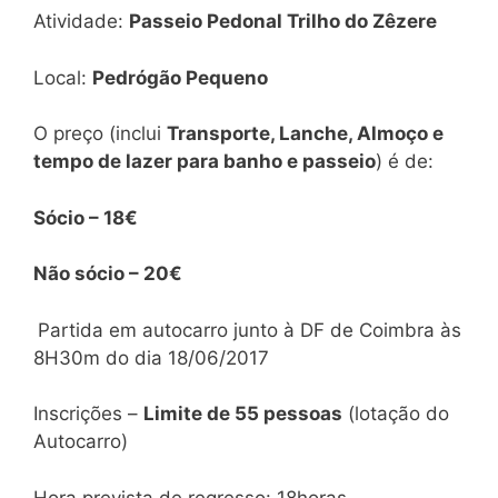
Atividade:
Passeio Pedonal Trilho do Zêzere
Local:
Pedrógão Pequeno
O preço (inclui
Transporte, Lanche, Almoço e
tempo de lazer para banho e passeio
) é de:
Sócio
–
18€
Não sócio
–
20€
Partida em autocarro junto à DF de Coimbra às
8H30m do dia 18/06/2017
Inscrições –
Limite de 55 pessoas
(lotação do
Autocarro)
Hora prevista de regresso: 18horas