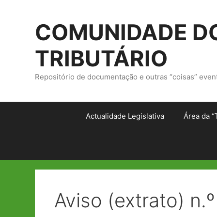
Saltar
para
COMUNIDADE DO
o
conteúdo
TRIBUTÁRIO
Repositório de documentação e outras “coisas” even
Actualidade Legislativa
Área da “
Aviso (extrato) n.