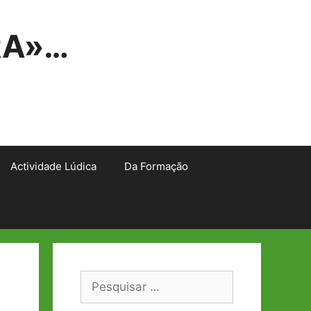
RA»…
Actividade Lúdica
Da Formação
Pesquisar
por: