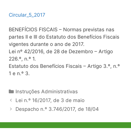
Circular_5_2017
BENEFÍCIOS FISCAIS – Normas previstas nas
partes II e III do Estatuto dos Benefícios Fiscais
vigentes durante o ano de 2017.
Lei nº 42/2016, de 28 de Dezembro – Artigo
226.º, n.º 1.
Estatuto dos Benefícios Fiscais – Artigo 3.º, n.º
1 e n.º 3.
Categorias
Instruções Administrativas
Navegação
Lei n.º 16/2017, de 3 de maio
de
Despacho n.º 3.746/2017, de 18/04
artigos