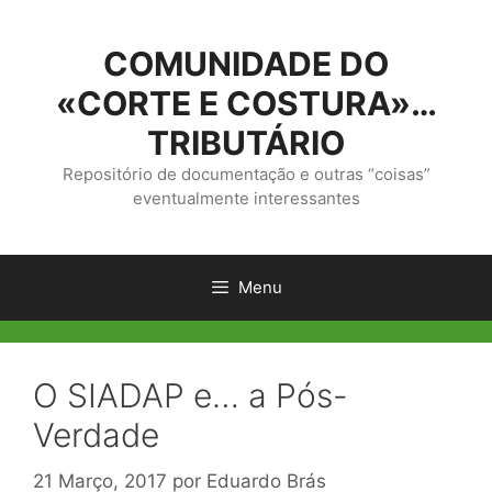
Saltar
para
COMUNIDADE DO
o
conteúdo
«CORTE E COSTURA»…
TRIBUTÁRIO
Repositório de documentação e outras “coisas”
eventualmente interessantes
Menu
O SIADAP e… a Pós-
Verdade
21 Março, 2017
por
Eduardo Brás