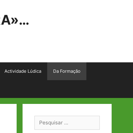
RA»…
Actividade Lúdica
Da Formação
Pesquisar
por: