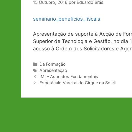
15 Outubro, 2016
por
Eduardo Brás
seminario_beneficios_fiscais
Apresentação de suporte à Acção de Forma
Superior de Tecnologia e Gestão, no dia
acesso à Ordem dos Solicitadores e Age
Categorias
Da Formação
Etiquetas
Apresentação
Navegação
IMI – Aspectos Fundamentais
de
Espetáculo Varekai do Cirque du Soleil
artigos