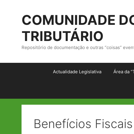
Saltar
para
COMUNIDADE DO
o
conteúdo
TRIBUTÁRIO
Repositório de documentação e outras “coisas” even
Actualidade Legislativa
Área da “
Benefícios Fiscais