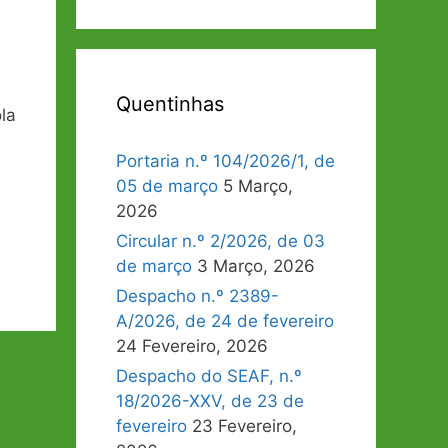
Quentinhas
la
Portaria n.º 104/2026/1, de
05 de março
5 Março,
2026
Circular n.º 2/2026, de 03
de março
3 Março, 2026
Despacho n.º 2389-
A/2026, de 24 de fevereiro
24 Fevereiro, 2026
Despacho do SEAF, n.º
18/2026-XXV, de 23 de
fevereiro
23 Fevereiro,