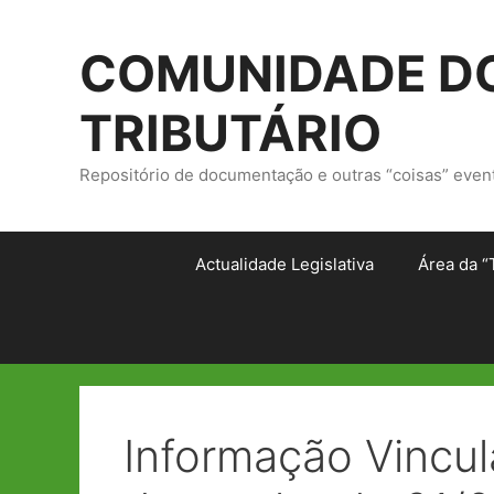
Saltar
para
COMUNIDADE DO
o
conteúdo
TRIBUTÁRIO
Repositório de documentação e outras “coisas” even
Actualidade Legislativa
Área da “
Informação Vincul