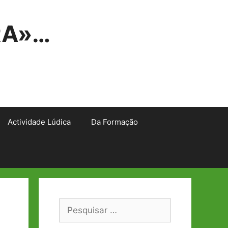
RA»…
Actividade Lúdica
Da Formação
Pesquisar
por: