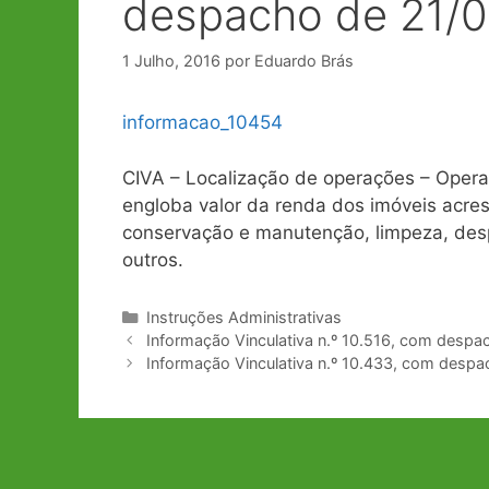
despacho de 21/
1 Julho, 2016
por
Eduardo Brás
informacao_10454
CIVA – Localização de operações – Opera
engloba valor da renda dos imóveis acr
conservação e manutenção, limpeza, desp
outros.
Categorias
Instruções Administrativas
Navegação
Informação Vinculativa n.º 10.516, com desp
de
Informação Vinculativa n.º 10.433, com desp
artigos