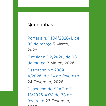
Quentinhas
Portaria n.º 104/2026/1, de
05 de março
5 Março,
2026
Circular n.º 2/2026, de 03
de março
3 Março, 2026
Despacho n.º 2389-
A/2026, de 24 de fevereiro
24 Fevereiro, 2026
Despacho do SEAF, n.º
18/2026-XXV, de 23 de
fevereiro
23 Fevereiro,