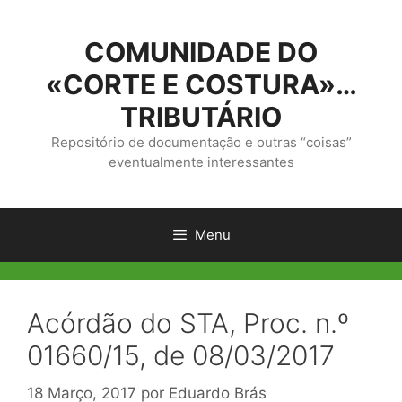
Saltar
para
COMUNIDADE DO
o
conteúdo
«CORTE E COSTURA»…
TRIBUTÁRIO
Repositório de documentação e outras “coisas”
eventualmente interessantes
Menu
Acórdão do STA, Proc. n.º
01660/15, de 08/03/2017
18 Março, 2017
por
Eduardo Brás