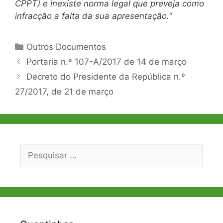
CPPT) e inexiste norma legal que preveja como
infracção a falta da sua apresentação.
“
Categorias
Outros Documentos
Navegação
Portaria n.º 107-A/2017 de 14 de março
de
Decreto do Presidente da República n.º
artigos
27/2017, de 21 de março
Pesquisar
por: