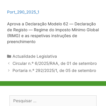
Port_290_2025_1
Aprova a Declaração Modelo 62 ― Declaração
de Registo ― Regime do Imposto Mínimo Global
(RIMG) e as respetivas instruções de
preenchimento
Categorias
Actualidade Legislativa
Navegação
Circular n.º 6/2025/RAA, de 01 de setembro
de
Portaria n.º 292/2025/1, de 05 de setembro
artigos
Pesquisar
por: