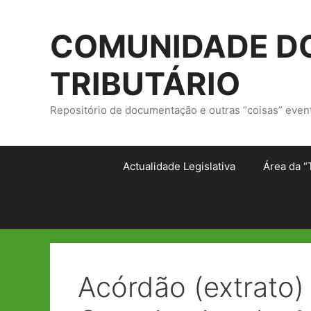
Saltar
para
COMUNIDADE DO
o
conteúdo
TRIBUTÁRIO
Repositório de documentação e outras “coisas” even
Actualidade Legislativa
Área da “
Acórdão (extrato)