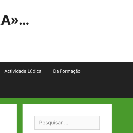
RA»…
Actividade Lúdica
Da Formação
Pesquisar
por: