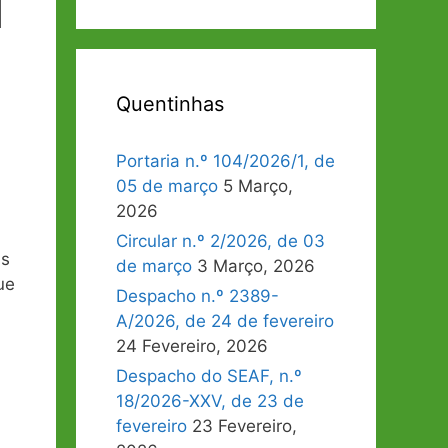
l
Quentinhas
Portaria n.º 104/2026/1, de
05 de março
5 Março,
2026
Circular n.º 2/2026, de 03
as
de março
3 Março, 2026
ue
Despacho n.º 2389-
A/2026, de 24 de fevereiro
24 Fevereiro, 2026
Despacho do SEAF, n.º
18/2026-XXV, de 23 de
fevereiro
23 Fevereiro,