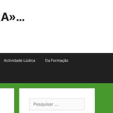
RA»…
Actividade Lúdica
Da Formação
Pesquisar
por: