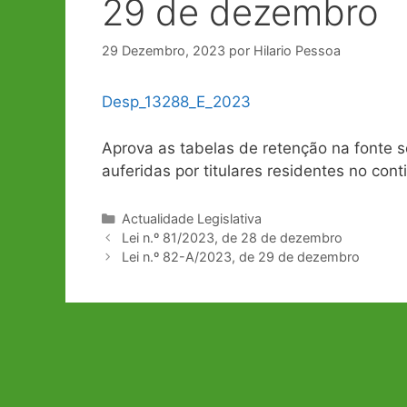
29 de dezembro
29 Dezembro, 2023
por
Hilario Pessoa
Desp_13288_E_2023
Aprova as tabelas de retenção na fonte 
auferidas por titulares residentes no co
Categorias
Actualidade Legislativa
Navegação
Lei n.º 81/2023, de 28 de dezembro
de
Lei n.º 82-A/2023, de 29 de dezembro
artigos