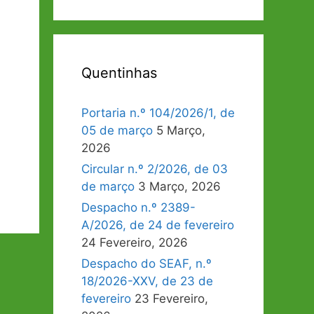
Quentinhas
Portaria n.º 104/2026/1, de
05 de março
5 Março,
2026
Circular n.º 2/2026, de 03
de março
3 Março, 2026
Despacho n.º 2389-
A/2026, de 24 de fevereiro
24 Fevereiro, 2026
Despacho do SEAF, n.º
18/2026-XXV, de 23 de
fevereiro
23 Fevereiro,