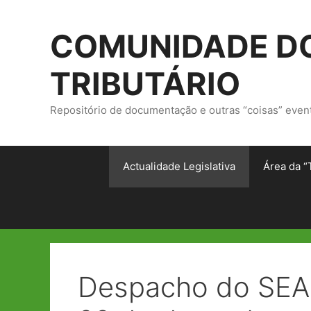
Saltar
para
COMUNIDADE DO
o
conteúdo
TRIBUTÁRIO
Repositório de documentação e outras “coisas” even
Actualidade Legislativa
Área da “
Despacho do SEAF