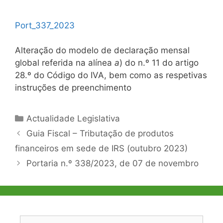
Port_337_2023
Alteração do modelo de declaração mensal
global referida na alínea
a
) do n.º 11 do artigo
28.º do Código do IVA, bem como as respetivas
instruções de preenchimento
Categorias
Actualidade Legislativa
Navegação
Guia Fiscal – Tributação de produtos
de
financeiros em sede de IRS (outubro 2023)
artigos
Portaria n.º 338/2023, de 07 de novembro
Pesquisar