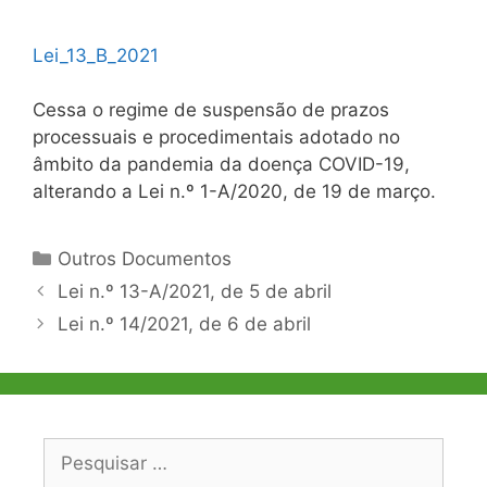
Lei_13_B_2021
Cessa o regime de suspensão de prazos
processuais e procedimentais adotado no
âmbito da pandemia da doença COVID-19,
alterando a Lei n.º 1-A/2020, de 19 de março.
Categorias
Outros Documentos
Navegação
Lei n.º 13-A/2021, de 5 de abril
de
Lei n.º 14/2021, de 6 de abril
artigos
Pesquisar
por: