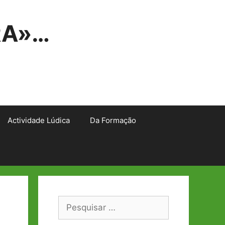
RA»…
Actividade Lúdica
Da Formação
Pesquisar
por: