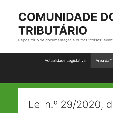
Saltar
para
COMUNIDADE DO
o
conteúdo
TRIBUTÁRIO
Repositório de documentação e outras “coisas” even
Actualidade Legislativa
Área da “
Lei n.º 29/2020, d