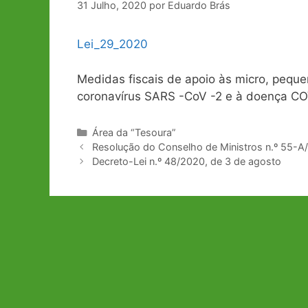
31 Julho, 2020
por
Eduardo Brás
Lei_29_2020
Medidas fiscais de apoio às micro, pequ
coronavírus SARS -CoV -2 e à doença CO
Categorias
Área da “Tesoura”
Navegação
Resolução do Conselho de Ministros n.º 55-A
de
Decreto-Lei n.º 48/2020, de 3 de agosto
artigos