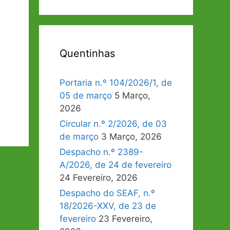
Quentinhas
Portaria n.º 104/2026/1, de
05 de março
5 Março,
2026
Circular n.º 2/2026, de 03
de março
3 Março, 2026
Despacho n.º 2389-
A/2026, de 24 de fevereiro
24 Fevereiro, 2026
Despacho do SEAF, n.º
18/2026-XXV, de 23 de
fevereiro
23 Fevereiro,