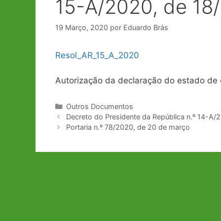
15-A/2020, de 18
19 Março, 2020
por
Eduardo Brás
Resol_AR_15_A_2020
Autorização da declaração do estado de
Categorias
Outros Documentos
Navegação
Decreto do Presidente da República n.º 14-A/
de
Portaria n.º 78/2020, de 20 de março
artigos