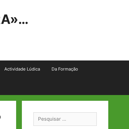
RA»…
Actividade Lúdica
Da Formação
º
Pesquisar
por: