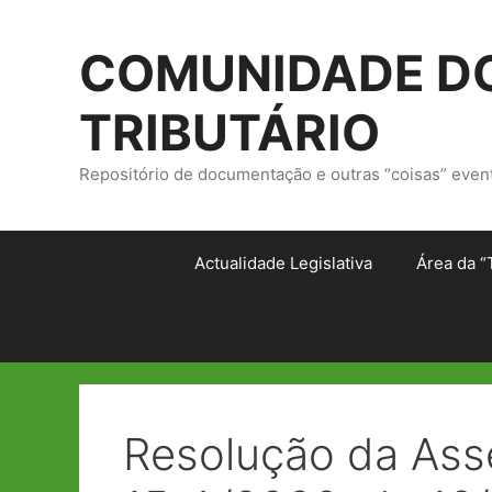
Saltar
para
COMUNIDADE DO
o
conteúdo
TRIBUTÁRIO
Repositório de documentação e outras “coisas” even
Actualidade Legislativa
Área da “
Resolução da Asse