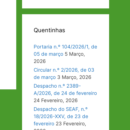
Quentinhas
Portaria n.º 104/2026/1, de
05 de março
5 Março,
2026
Circular n.º 2/2026, de 03
de março
3 Março, 2026
Despacho n.º 2389-
A/2026, de 24 de fevereiro
24 Fevereiro, 2026
Despacho do SEAF, n.º
18/2026-XXV, de 23 de
fevereiro
23 Fevereiro,