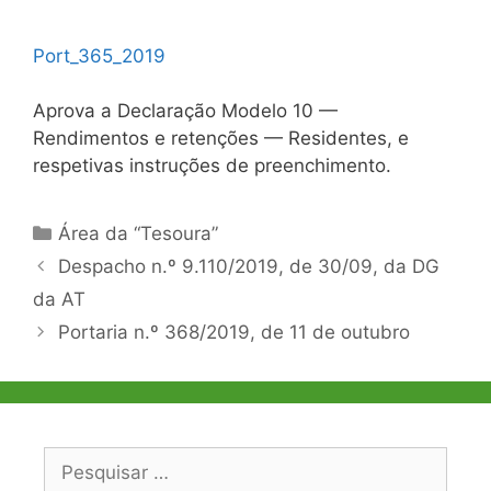
Port_365_2019
Aprova a Declaração Modelo 10 —
Rendimentos e retenções — Residentes, e
respetivas instruções de preenchimento.
Categorias
Área da “Tesoura”
Navegação
Despacho n.º 9.110/2019, de 30/09, da DG
de
da AT
artigos
Portaria n.º 368/2019, de 11 de outubro
Pesquisar
por: