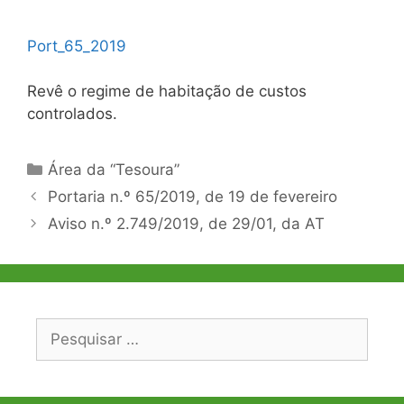
Port_65_2019
Revê o regime de habitação de custos
controlados.
Categorias
Área da “Tesoura”
Navegação
Portaria n.º 65/2019, de 19 de fevereiro
de
Aviso n.º 2.749/2019, de 29/01, da AT
artigos
Pesquisar
por: