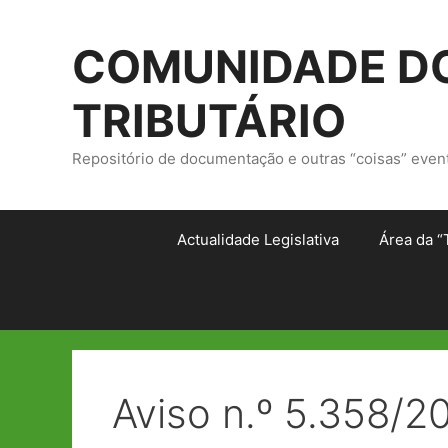
Saltar
para
COMUNIDADE DO
o
conteúdo
TRIBUTÁRIO
Repositório de documentação e outras “coisas” even
Actualidade Legislativa
Área da “
Aviso n.º 5.358/2