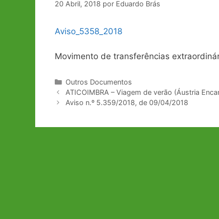
20 Abril, 2018
por
Eduardo Brás
Aviso_5358_2018
Movimento de transferências extraordinári
Categorias
Outros Documentos
Navegação
ATICOIMBRA – Viagem de verão (Áustria Enca
de
Aviso n.º 5.359/2018, de 09/04/2018
artigos