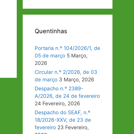
Quentinhas
Portaria n.º 104/2026/1, de
05 de março
5 Março,
2026
Circular n.º 2/2026, de 03
de março
3 Março, 2026
Despacho n.º 2389-
A/2026, de 24 de fevereiro
24 Fevereiro, 2026
Despacho do SEAF, n.º
18/2026-XXV, de 23 de
fevereiro
23 Fevereiro,