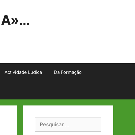
RA»…
Actividade Lúdica
Da Formação
Pesquisar
por: