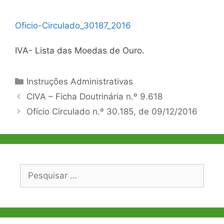
Oficio-Circulado_30187_2016
IVA- Lista das Moedas de Ouro.
Categorias
Instruções Administrativas
Navegação
CIVA – Ficha Doutrinária n.º 9.618
de
Ofício Circulado n.º 30.185, de 09/12/2016
artigos
Pesquisar
por: