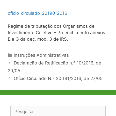
oficio_circulado_20190_2016
Regime de tributação dos Organismos de
Investimento Coletivo – Preenchimento anexos
E e G da dec. mod. 3 de IRS.
Categorias
Instruções Administrativas
Navegação
Declaração de Retificação n.º 10/2016, de
de
20/05
artigos
Ofício Circulado N.º 20.191/2016, de 27/05
Pesquisar
por: